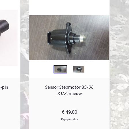
-pin
Sensor Stepmotor 85-96
XJ/ZJ/nieuw
€
49,00
Prijs per stuk