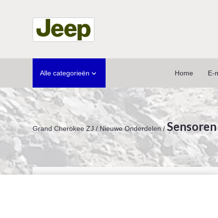
Alle categorieën
Home
E-m

Sensoren
Grand Cherokee ZJ
/
Nieuwe Onderdelen
/
Deze
website
gebruikt