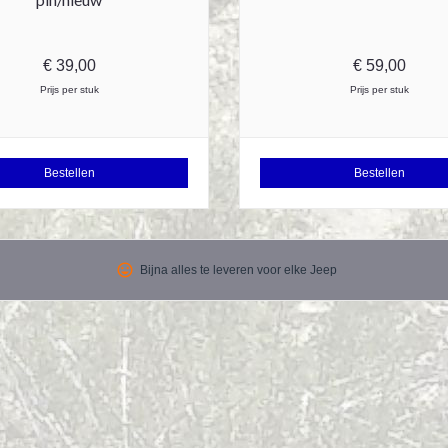
€
39,00
€
59,00
Prijs per stuk
Prijs per stuk
Bestellen
Bestellen
tag_faces
Bijna alles te leveren voor elke Jeep