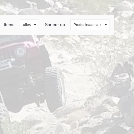
Items:
Sorteer op:
alles
Productnaam a-z