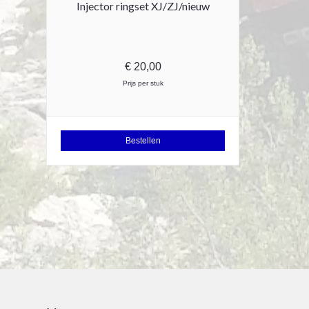
Injector ringset XJ/ZJ/nieuw
€
20,00
Prijs per stuk
Bestellen